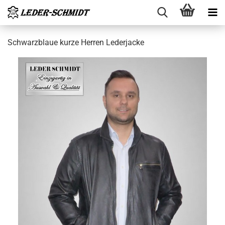
Schwarz­blaue kurze Her­ren Le­der­ja­cke