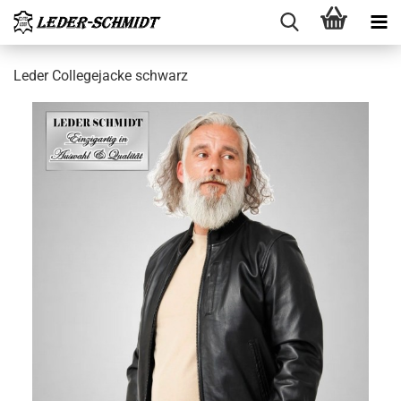
Leder Col­le­ge­ja­cke schwarz