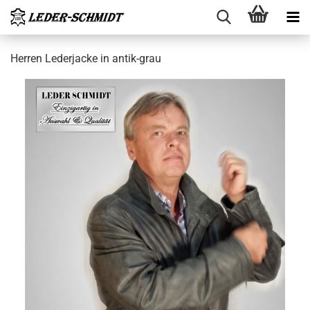
Her­ren Le­der­ja­cke in antik-​grau