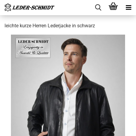
leich­te kurze Her­ren Le­der­ja­cke in schwarz