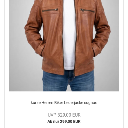
kurze Her­ren Biker Le­der­ja­cke co­gnac
UVP 329,00 EUR
Ab nur 299,00 EUR