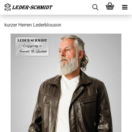
kur­zer Her­ren Le­derblou­son