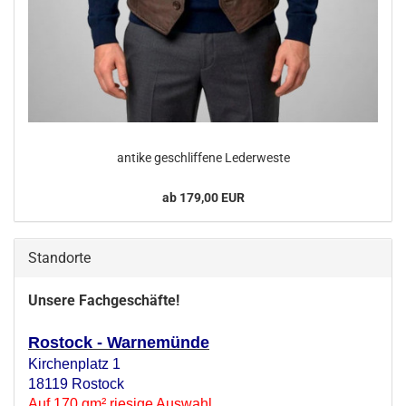
an­ti­ke ge­schlif­fe­ne Le­der­wes­te
ab 179,00 EUR
Standorte
Unsere Fachgeschäfte!
Rostock - Warnemünde
Kirchenplatz 1
18119 Rostock
Auf 170 qm² riesige Auswahl.