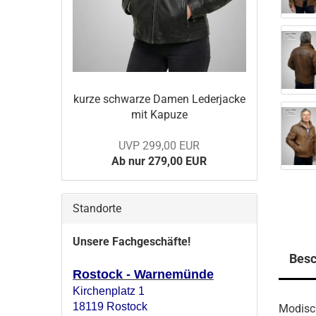
kurze schwar­ze Damen Le­der­ja­cke
mit Ka­pu­ze
UVP 299,00 EUR
Ab nur 279,00 EUR
Standorte
Unsere Fachgeschäfte!
Besc
Rostock - Warnemünde
Kirchenplatz 1
18119 Rostock
Modisch