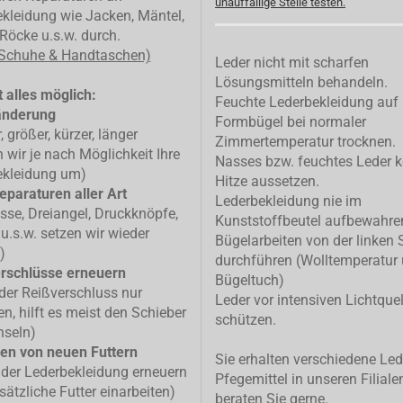
unauffällige Stelle testen.
kleidung wie Jacken, Mäntel,
Röcke u.s.w. durch.
 Schuhe & Handtaschen)
Leder nicht mit scharfen
Lösungsmitteln behandeln.
 alles möglich:
Feuchte Lederbekleidung auf
änderung
Formbügel bei normaler
, größer, kürzer, länger
Zimmertemperatur trocknen.
n wir je nach Möglichkeit Ihre
Nasses bzw. feuchtes Leder k
ekleidung um)
Hitze aussetzen.
eparaturen aller Art
Lederbekleidung nie im
isse, Dreiangel, Druckknöpfe,
Kunststoffbeutel aufbewahre
u.s.w. setzen wir wieder
Bügelarbeiten von der linken 
)
durchführen (Wolltemperatur
rschlüsse erneuern
Bügeltuch)
 der Reißverschluss nur
Leder vor intensiven Lichtque
n, hilft es meist den Schieber
schützen.
hseln)
en von neuen Futtern
Sie erhalten verschiedene Led
 der Lederbekleidung erneuern
Pfegemittel in unseren Filiale
sätzliche Futter einarbeiten)
beraten Sie gerne.