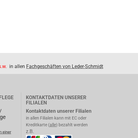
.w.
in allen
Fachgeschäften von Leder-Schmidt
FLEGE
KONTAKTDATEN UNSERER
FILIALEN
/
Kontaktdaten unserer Filialen
ege
in allen Filialen kann mit EC oder
Kreditkarte (
alle
) bezahlt werden
z.B.
n einer