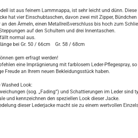
ell ist aus feinem Lammnappa, ist sehr leicht und dünn. Diese
cke hat vier Einschubtaschen, davon zwei mit Zipper, Bündchen
 an den Ärmeln, einen Metallreißverschluss bis hoch zum Schli
 Steppungen auf den Schultern und drei Innentaschen.
fällt normal aus.
länge bei Gr. 50 / 66cm Gr. 58 / 68cm
nnen gern erfragt werden!
fehlen eine Imprägnierung mit farblosem Leder-Pflegespray, so
ge Freude an Ihrem neuen Bekleidungsstück haben.
e Washed Look:
eichungen (sog. „Fading“) und Schattierungen im Leder sind t
e und kennzeichnen den speziellen Look dieser Jacke.
edelung dieser Lederjacke macht sie zu einem wertvollen Einzels