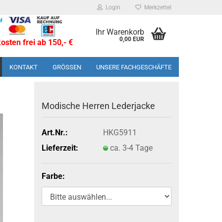
Login
Merkzettel
Ihr Warenkorb
0,00 EUR
sten frei ab 150,- €
KONTAKT
GRÖSSEN
UNSERE FACHGESCHÄFTE
Mo­di­sche Her­ren Le­der­ja­cke
Art.Nr.:
HKG5911
Lieferzeit:
ca. 3-4 Tage
Farbe: