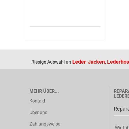
Leder-Jacken, Lederhos
Riesige Auswahl an
MEHR ÜBER...
REPAR
LEDER
Kontakt
Repara
Über uns
Zahlungsweise
Wir füh