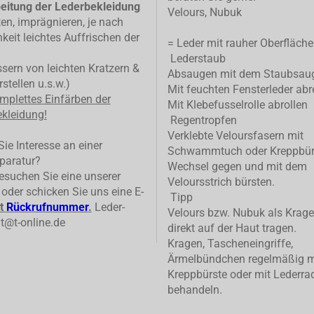
eitung der Lederbekleidung
Velours, Nubuk
ten, imprägnieren, je nach
keit leichtes Auffrischen der
= Leder mit rauher Oberfläche
Lederstaub
ern von leichten Kratzern &
Absaugen mit dem Staubsau
stellen u.s.w.)
Mit feuchten Fensterleder abr
mplettes
Einfärben der
Mit Klebefusselrolle abrollen
kleidung!
Regentropfen
Verklebte Veloursfasern mit
ie Interesse an einer
Schwammtuch oder Kreppbür
paratur?
Wechsel gegen und mit dem
suchen Sie eine unserer
Veloursstrich bürsten.
n oder schicken Sie uns eine E-
Tipp
t
Rückrufnummer
.
Leder-
Velours bzw. Nubuk als Krage
t@t-online.de
direkt auf der Haut tragen.
Kragen, Tascheneingriffe,
Ärmelbündchen regelmäßig m
Kreppbürste oder mit Lederrad
behandeln.