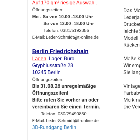
Auf 170 qm² riesige Auswahl.
Öffnungszeiten:
Das Mod
Mo - Sa von 10.00 -18.00 Uhr
Lederja
So von 12.00 -18.00 Uhr
Drucker
Telefon: 0381/5192356
leichte
E-Mail: Leder-Schmidt@t-online.de
Modell 
Rücken
Berlin Friedrichshain
Maße kö
Laden
,
Lager,
Büro
Wir emp
Gryphiusstraße 28
Sie lan
10245 Berlin
Öffnungszeiten:
Vintag
Bis 31.08.26 unregelmäßige
Farbabw
Öffnungszeiten!
Merkmal
Bitte rufen Sie vorher an oder
Die Ver
vereinbaren Sie einen Termin.
Telefon: 030/29490850
E-Mail: Leder-Schmidt@t-online.de
3D-Rundgang Berlin