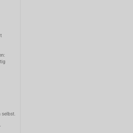
t
en:
tig
 selbst.
r