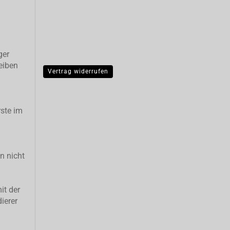
ger
eiben
Vertrag widerrufen
ste im
n nicht
it der
ierer