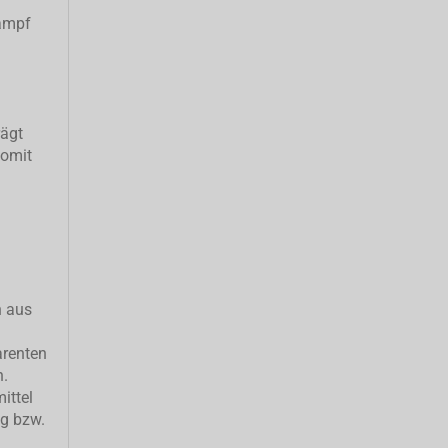
ampf
rägt
somit
h aus
arenten
n.
ittel
ng bzw.