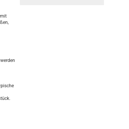
 mit
eßen,
 werden
ypische
tück.