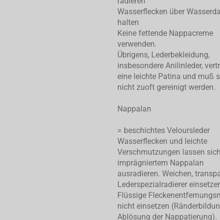
radieren
Wasserflecken über Wasserd
halten
Keine fettende Nappacreme
verwenden.
Übrigens, Lederbekleidung,
insbesondere Anilinleder, vert
eine leichte Patina und muß 
nicht zuoft gereinigt werden.
Nappalan
= beschichtes Veloursleder
Wasserflecken und leichte
Verschmutzungen lassen sic
imprägniertem Nappalan
ausradieren. Weichen, transp
Lederspezialradierer einsetze
Flüssige Fleckenentfernungsm
nicht einsetzen (Ränderbildu
Ablösung der Nappatierung).