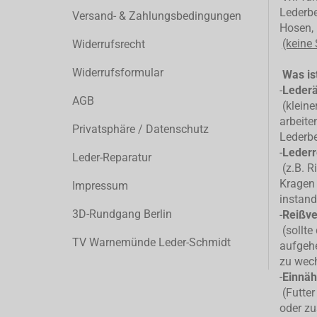
Lederbe
Versand- & Zahlungsbedingungen
Hosen, 
(keine
Widerrufsrecht
Widerrufsformular
Was ist
-
Leder
AGB
(kleiner
arbeite
Privatsphäre / Datenschutz
Lederb
-
Lederr
Leder-Reparatur
(z.B. R
Kragen 
Impressum
instand
3D-Rundgang Berlin
-
Reißve
(sollte
TV Warnemünde Leder-Schmidt
aufgehe
zu wec
-
Einnäh
(Futter
oder zu