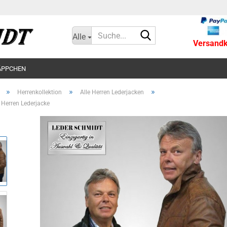
Suche...
Alle
Versandko
ÄPPCHEN
»
»
»
Herrenkollektion
Alle Herren Lederjacken
Herren Lederjacke