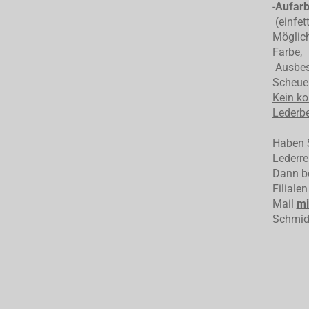
-
Aufarb
(einfet
Möglich
Farbe,
Ausbess
Scheuer
Kein ko
Lederbe
Haben S
Lederre
Dann be
Filiale
Mail
mi
Schmid