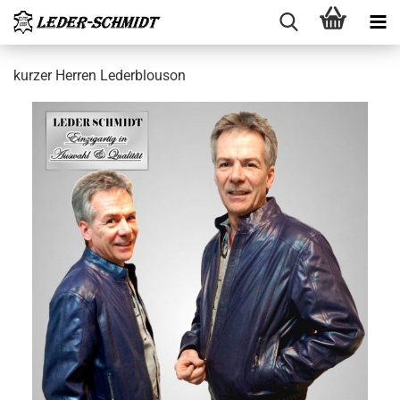
kur­zer Her­ren Le­derblou­son