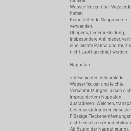
radieren
Wasserflecken über Wasserd
halten
Keine fettende Nappacreme
verwenden.
Übrigens, Lederbekleidung,
insbesondere Anilinleder, vert
eine leichte Patina und muß 
nicht zuoft gereinigt werden.
Nappalan
= beschichtes Veloursleder
Wasserflecken und leichte
Verschmutzungen lassen sic
imprägniertem Nappalan
ausradieren. Weichen, transp
Lederspezialradierer einsetze
Flüssige Fleckenentfernungsm
nicht einsetzen (Ränderbildu
Ablösung der Nappatierung).