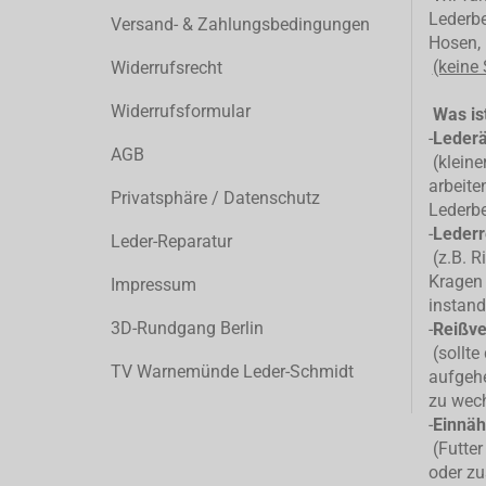
Lederbe
Versand- & Zahlungsbedingungen
Hosen, 
(keine
Widerrufsrecht
Widerrufsformular
Was ist
-
Leder
AGB
(kleiner
arbeite
Privatsphäre / Datenschutz
Lederb
-
Lederr
Leder-Reparatur
(z.B. R
Kragen 
Impressum
instand
3D-Rundgang Berlin
-
Reißve
(sollte
TV Warnemünde Leder-Schmidt
aufgehe
zu wec
-
Einnäh
(Futter
oder zu