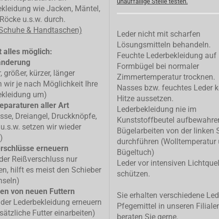
unauffällige Stelle testen.
kleidung wie Jacken, Mäntel,
Röcke u.s.w. durch.
 Schuhe & Handtaschen)
Leder nicht mit scharfen
Lösungsmitteln behandeln.
 alles möglich:
Feuchte Lederbekleidung auf
änderung
Formbügel bei normaler
, größer, kürzer, länger
Zimmertemperatur trocknen.
n wir je nach Möglichkeit Ihre
Nasses bzw. feuchtes Leder k
ekleidung um)
Hitze aussetzen.
eparaturen aller Art
Lederbekleidung nie im
isse, Dreiangel, Druckknöpfe,
Kunststoffbeutel aufbewahre
u.s.w. setzen wir wieder
Bügelarbeiten von der linken 
)
durchführen (Wolltemperatur
rschlüsse erneuern
Bügeltuch)
 der Reißverschluss nur
Leder vor intensiven Lichtque
n, hilft es meist den Schieber
schützen.
hseln)
en von neuen Futtern
Sie erhalten verschiedene Led
 der Lederbekleidung erneuern
Pfegemittel in unseren Filiale
sätzliche Futter einarbeiten)
beraten Sie gerne.