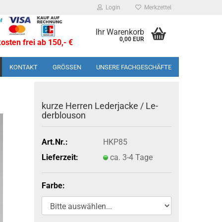
Login
Merkzettel
Ihr Warenkorb
0,00 EUR
sten frei ab 150,- €
KONTAKT
GRÖSSEN
UNSERE FACHGESCHÄFTE
kurze Her­ren Le­der­ja­cke / Le­
derblou­son
Art.Nr.:
HKP85
Lieferzeit:
ca. 3-4 Tage
Farbe: