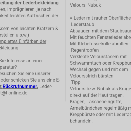
eitung der Lederbekleidung
Velours, Nubuk
ten, imprägnieren, je nach
keit leichtes Auffrischen der
= Leder mit rauher Oberfläche
Lederstaub
ern von leichten Kratzern &
Absaugen mit dem Staubsau
stellen u.s.w.)
Mit feuchten Fensterleder abr
mplettes
Einfärben der
Mit Klebefusselrolle abrollen
kleidung!
Regentropfen
Verklebte Veloursfasern mit
ie Interesse an einer
Schwammtuch oder Kreppbür
paratur?
Wechsel gegen und mit dem
suchen Sie eine unserer
Veloursstrich bürsten.
n oder schicken Sie uns eine E-
Tipp
t
Rückrufnummer
.
Leder-
Velours bzw. Nubuk als Krage
t@t-online.de
direkt auf der Haut tragen.
Kragen, Tascheneingriffe,
Ärmelbündchen regelmäßig m
Kreppbürste oder mit Lederrad
behandeln.