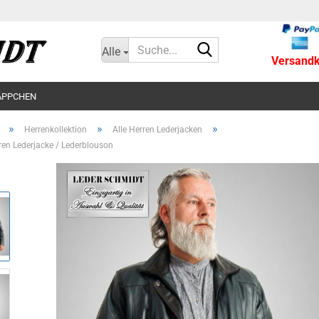
Suche...
Alle
Versandko
ÄPPCHEN
»
»
»
Herrenkollektion
Alle Herren Lederjacken
ren Lederjacke / Lederblouson