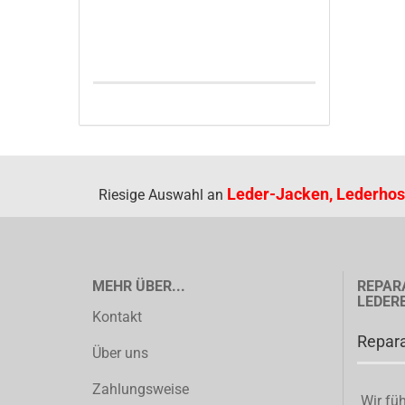
Leder-Jacken, Lederhos
Riesige Auswahl an
MEHR ÜBER...
REPAR
LEDER
Kontakt
Repara
Über uns
Zahlungsweise
Wir füh