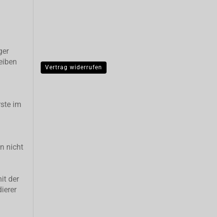
ger
eiben
Vertrag widerrufen
ste im
n nicht
it der
ierer