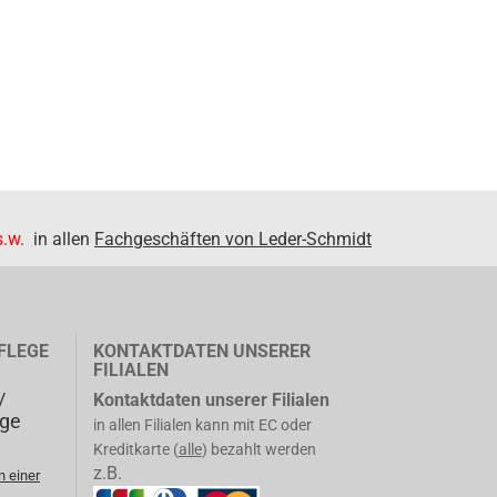
.w.
in allen
Fachgeschäften von Leder-Schmidt
FLEGE
KONTAKTDATEN UNSERER
FILIALEN
/
Kontaktdaten unserer Filialen
ege
in allen Filialen kann mit EC oder
Kreditkarte (
alle
) bezahlt werden
z.B.
n einer