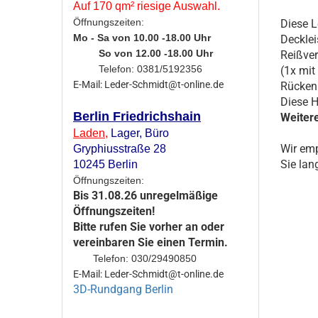
Auf 170 qm² riesige Auswahl.
Öffnungszeiten:
Diese L
Mo - Sa von 10.00 -18.00 Uhr
Decklei
So von 12.00 -18.00 Uhr
Reißver
Telefon: 0381/5192356
(1x mit
E-Mail: Leder-Schmidt@t-online.de
Rückenl
Diese H
Berlin Friedrichshain
Weiter
Laden
,
Lager,
Büro
Wir emp
Gryphiusstraße 28
Sie lan
10245 Berlin
Öffnungszeiten:
Bis 31.08.26 unregelmäßige
Öffnungszeiten!
Bitte rufen Sie vorher an oder
vereinbaren Sie einen Termin.
Telefon: 030/29490850
E-Mail: Leder-Schmidt@t-online.de
3D-Rundgang Berlin