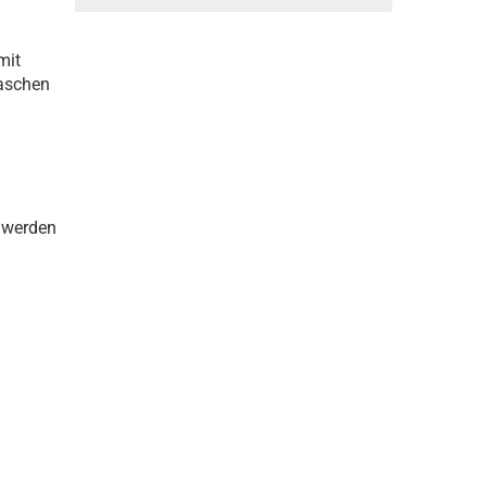
mit
taschen
 werden