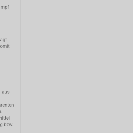
ampf
rägt
somit
h aus
arenten
n.
ittel
ng bzw.