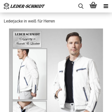
Le­der­ja­cke in weiß für Her­ren