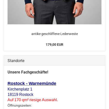
an­ti­ke ge­schlif­fe­ne Le­der­wes­te
179,00 EUR
Standorte
Unsere Fachgeschäfte!
Rostock - Warnemünde
Kirchenplatz 1
18119 Rostock
Auf 170 qm² riesige Auswahl.
Öffnungszeiten: