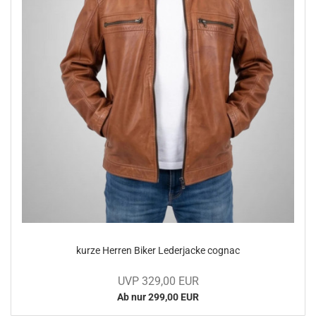
kurze Her­ren Biker Le­der­ja­cke co­gnac
UVP 329,00 EUR
Ab nur 299,00 EUR