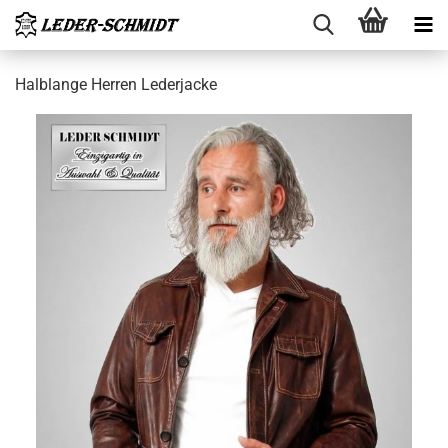
Halb­lan­ge Her­ren Le­der­ja­cke