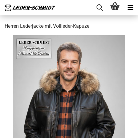
Her­ren Le­der­ja­cke mit Vollleder-​Kapuze