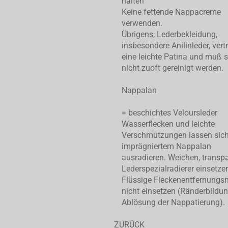
halten
Keine fettende Nappacreme
verwenden.
Übrigens, Lederbekleidung,
insbesondere Anilinleder, vert
eine leichte Patina und muß 
nicht zuoft gereinigt werden.
Nappalan
= beschichtes Veloursleder
Wasserflecken und leichte
Verschmutzungen lassen sic
imprägniertem Nappalan
ausradieren. Weichen, transp
Lederspezialradierer einsetze
Flüssige Fleckenentfernungsm
nicht einsetzen (Ränderbildu
Ablösung der Nappatierung).
ZURÜCK