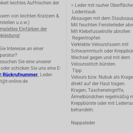
keit leichtes Auffrischen der
= Leder mit rauher Oberfläche
Lederstaub
ern von leichten Kratzern &
Absaugen mit dem Staubsau
stellen u.s.w.)
Mit feuchten Fensterleder abr
mplettes
Einfärben der
Mit Klebefusselrolle abrollen
kleidung!
Regentropfen
Verklebte Veloursfasern mit
ie Interesse an einer
Schwammtuch oder Kreppbür
paratur?
Wechsel gegen und mit dem
suchen Sie eine unserer
Veloursstrich bürsten.
n oder schicken Sie uns eine E-
Tipp
t
Rückrufnummer
.
Leder-
Velours bzw. Nubuk als Krage
t@t-online.de
direkt auf der Haut tragen.
Kragen, Tascheneingriffe,
Ärmelbündchen regelmäßig m
Kreppbürste oder mit Lederrad
behandeln.
Nappaleder