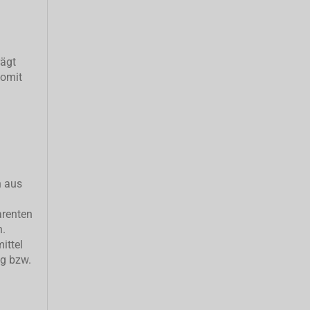
rägt
somit
h aus
arenten
n.
ittel
ng bzw.