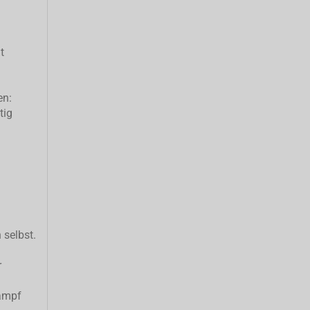
t
en:
tig
 selbst.
r
ampf