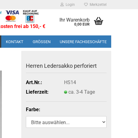
Login
Merkzettel
Ihr Warenkorb
0,00 EUR
sten frei ab 150,- €
KONTAKT
GRÖSSEN
UNSERE FACHGESCHÄFTE
Her­ren Le­der­sak­ko per­fo­riert
Art.Nr.:
HS14
Lieferzeit:
ca. 3-4 Tage
Farbe: