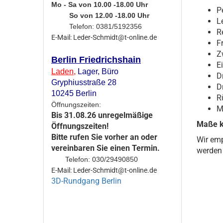
Mo - Sa von 10.00 -18.00 Uhr
P
So von 12.00 -18.00 Uhr
L
Telefon: 0381/5192356
R
E-Mail: Leder-Schmidt@t-online.de
F
Z
Berlin Friedrichshain
E
Laden
,
Lager,
Büro
D
Gryphiusstraße 28
D
10245 Berlin
R
Öffnungszeiten:
Mo
Bis 31.08.26 unregelmäßige
Maße k
Öffnungszeiten!
Bitte rufen Sie vorher an oder
Wir emp
vereinbaren Sie einen Termin.
werden 
Telefon: 030/29490850
E-Mail: Leder-Schmidt@t-online.de
3D-Rundgang Berlin