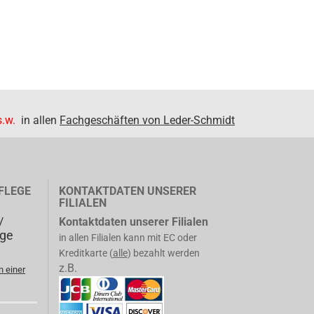
.w.
in allen
Fachgeschäften von Leder-Schmidt
FLEGE
KONTAKTDATEN UNSERER
FILIALEN
/
Kontaktdaten unserer Filialen
ege
in allen Filialen kann mit EC oder
Kreditkarte (
alle
) bezahlt werden
z.B.
n einer