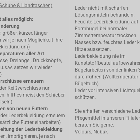
 Schuhe & Handtaschen)
Leder nicht mit scharfen
Lösungsmitteln behandeln.
 alles möglich:
Feuchte Lederbekleidung auf
änderung
Formbügel bei normaler
, größer, kürzer, länger
Zimmertemperatur trocknen.
n wir je nach Möglichkeit Ihre
Nasses bzw. feuchtes Leder k
ekleidung um)
Hitze aussetzen.
eparaturen aller Art
Lederbekleidung nie im
isse, Dreiangel, Druckknöpfe,
Kunststoffbeutel aufbewahre
u.s.w. setzen wir wieder
Bügelarbeiten von der linken 
)
durchführen (Wolltemperatur
rschlüsse erneuern
Bügeltuch)
 der Reißverschluss nur
Leder vor intensiven Lichtque
n, hilft es meist den Schieber
schützen.
hseln)
en von neuen Futtern
Sie erhalten verschiedene Led
 der Lederbekleidung erneuern
Pfegemittel in unseren Filiale
sätzliche Futter einarbeiten)
beraten Sie gerne.
eitung der Lederbekleidung
Velours, Nubuk
ten, imprägnieren, je nach