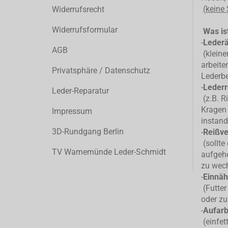
(keine
Widerrufsrecht
Widerrufsformular
Was ist
-
Leder
AGB
(kleiner
arbeite
Privatsphäre / Datenschutz
Lederb
-
Lederr
Leder-Reparatur
(z.B. R
Kragen 
Impressum
instand
3D-Rundgang Berlin
-
Reißve
(sollte
TV Warnemünde Leder-Schmidt
aufgehe
zu wec
-
Einnäh
(Futter
oder zu
-
Aufarb
(einfet