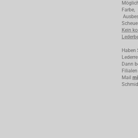
Möglich
Farbe,
Ausbess
Scheuer
Kein ko
Lederbe
Haben S
Lederre
Dann be
Filiale
Mail
mi
Schmid