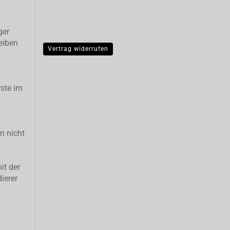
ger
eiben
Vertrag widerrufen
ste im
n nicht
it der
ierer