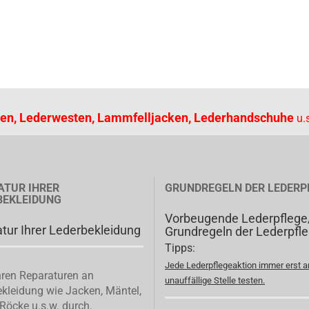
en, Lederwesten, Lammfelljacken, Lederhandschuhe
u.s
ATUR IHRER
GRUNDREGELN DER LEDERP
BEKLEIDUNG
Vorbeugende Lederpflege
tur Ihrer Lederbekleidung
Grundregeln der Lederpfl
Tipps:
Jede Lederpflegeaktion immer erst a
ren Reparaturen an
unauffällige Stelle testen.
kleidung wie Jacken, Mäntel,
Röcke u.s.w. durch.