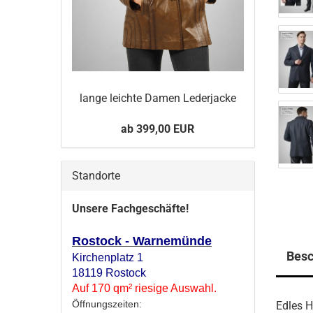
lange leich­te Damen Le­der­ja­cke
ab 399,00 EUR
Standorte
Unsere Fachgeschäfte!
Rostock - Warnemünde
Besc
Kirchenplatz 1
18119 Rostock
Auf 170 qm² riesige Auswahl.
Öffnungszeiten:
Edles H