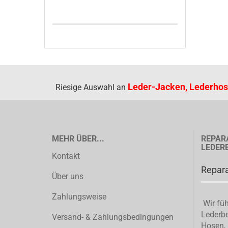
Leder-Jacken, Lederhos
Riesige Auswahl an
MEHR ÜBER...
REPAR
LEDER
Kontakt
Repara
Über uns
Zahlungsweise
Wir füh
Lederbe
Versand- & Zahlungsbedingungen
Hosen, 