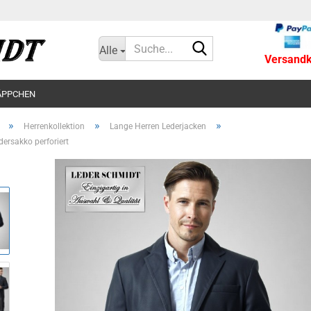
Suche...
Alle
Versandko
ÄPPCHEN
»
»
»
Herrenkollektion
Lange Herren Lederjacken
dersakko perforiert