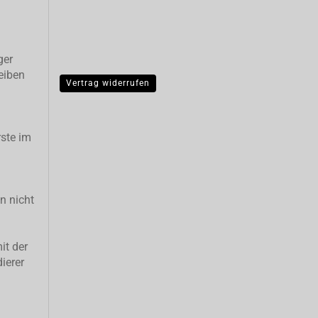
ger
eiben
Vertrag widerrufen
ste im
n nicht
it der
ierer