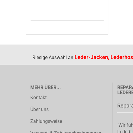
Leder-Jacken, Lederhos
Riesige Auswahl an
MEHR ÜBER...
REPAR
LEDER
Kontakt
Repara
Über uns
Zahlungsweise
Wir füh
Lederbe