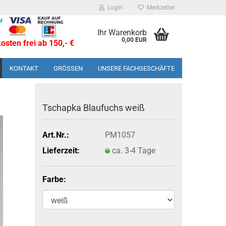
Login
Merkzettel
Ihr Warenkorb
0,00 EUR
sten frei ab 150,- €
KONTAKT
GRÖSSEN
UNSERE FACHGESCHÄFTE
Tsch­ap­ka Blau­fuchs weiß
Art.Nr.:
PM1057
Lieferzeit:
ca. 3-4 Tage
Farbe: