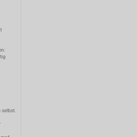
t
en:
tig
 selbst.
r