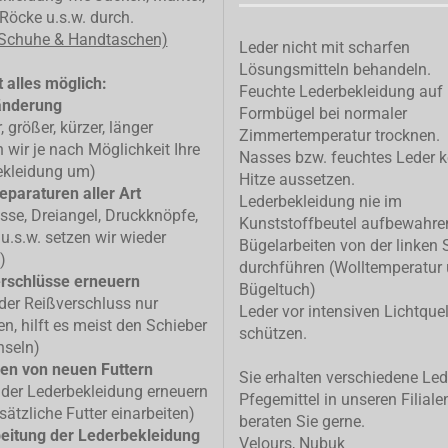
Röcke u.s.w. durch.
 Schuhe & Handtaschen)
Leder nicht mit scharfen
Lösungsmitteln behandeln.
 alles möglich:
Feuchte Lederbekleidung auf
änderung
Formbügel bei normaler
, größer, kürzer, länger
Zimmertemperatur trocknen.
n wir je nach Möglichkeit Ihre
Nasses bzw. feuchtes Leder k
ekleidung um)
Hitze aussetzen.
eparaturen aller Art
Lederbekleidung nie im
isse, Dreiangel, Druckknöpfe,
Kunststoffbeutel aufbewahre
u.s.w. setzen wir wieder
Bügelarbeiten von der linken 
)
durchführen (Wolltemperatur
rschlüsse erneuern
Bügeltuch)
 der Reißverschluss nur
Leder vor intensiven Lichtque
n, hilft es meist den Schieber
schützen.
hseln)
en von neuen Futtern
Sie erhalten verschiedene Led
 der Lederbekleidung erneuern
Pfegemittel in unseren Filiale
sätzliche Futter einarbeiten)
beraten Sie gerne.
eitung der Lederbekleidung
Velours, Nubuk