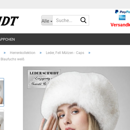
Suche...
Alle
Versandko
ÄPPCHEN
»
»
»
Herrenkollektion
Leder, Fell Mützen - Caps
 Blaufuchs weiß