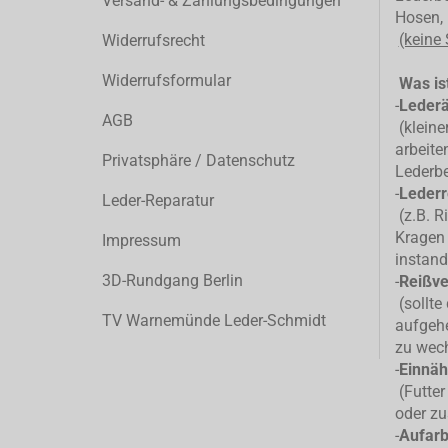
Versand- & Zahlungsbedingungen
Hosen, 
(keine
Widerrufsrecht
Widerrufsformular
Was ist
-
Leder
AGB
(kleiner
arbeite
Privatsphäre / Datenschutz
Lederb
-
Lederr
Leder-Reparatur
(z.B. R
Kragen 
Impressum
instand
3D-Rundgang Berlin
-
Reißve
(sollte
TV Warnemünde Leder-Schmidt
aufgehe
zu wec
-
Einnäh
(Futter
oder zu
-
Aufarb