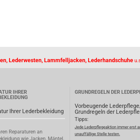
en, Lederwesten, Lammfelljacken, Lederhandschuhe
u.s
ATUR IHRER
GRUNDREGELN DER LEDERP
BEKLEIDUNG
Vorbeugende Lederpflege
tur Ihrer Lederbekleidung
Grundregeln der Lederpfl
Tipps:
Jede Lederpflegeaktion immer erst a
ren Reparaturen an
unauffällige Stelle testen.
kleidung wie Jacken, Mäntel,