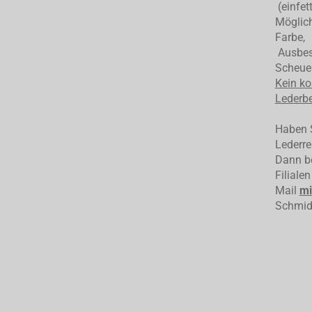
(einfet
Möglich
Farbe,
Ausbess
Scheuer
Kein ko
Lederbe
Haben S
Lederre
Dann be
Filiale
Mail
mi
Schmid