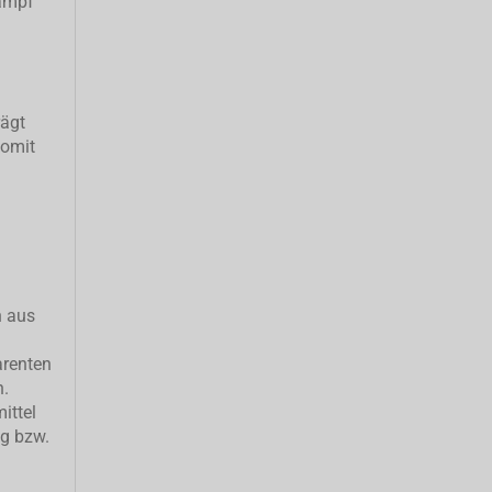
ampf
rägt
somit
h aus
arenten
n.
ittel
ng bzw.