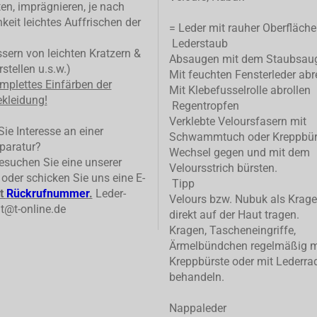
ten, imprägnieren, je nach
keit leichtes Auffrischen der
= Leder mit rauher Oberfläche
Lederstaub
ern von leichten Kratzern &
Absaugen mit dem Staubsau
stellen u.s.w.)
Mit feuchten Fensterleder abr
mplettes
Einfärben der
Mit Klebefusselrolle abrollen
kleidung!
Regentropfen
Verklebte Veloursfasern mit
ie Interesse an einer
Schwammtuch oder Kreppbür
paratur?
Wechsel gegen und mit dem
suchen Sie eine unserer
Veloursstrich bürsten.
n oder schicken Sie uns eine E-
Tipp
t
Rückrufnummer
.
Leder-
Velours bzw. Nubuk als Krage
t@t-online.de
direkt auf der Haut tragen.
Kragen, Tascheneingriffe,
Ärmelbündchen regelmäßig m
Kreppbürste oder mit Lederrad
behandeln.
Nappaleder