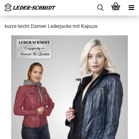
kurze leicht Damen Le­der­ja­cke mit Ka­pu­ze