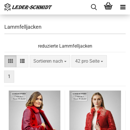
Lammfelljacken
reduzierte Lammfelljacken
Sortieren nach
pro Seite
Sortieren nach
42 pro Seite
1