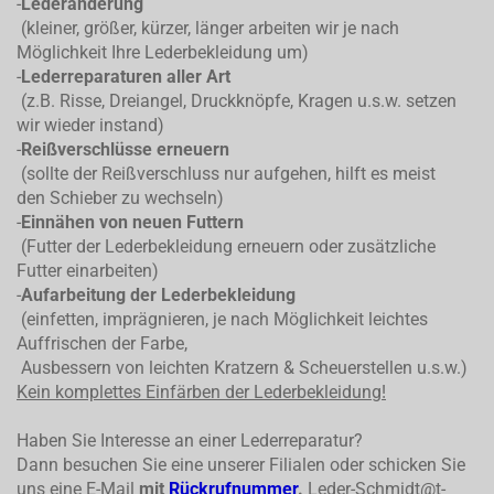
-
Lederänderung
(kleiner, größer, kürzer, länger arbeiten wir je nach
Möglichkeit Ihre Lederbekleidung um)
-
Lederreparaturen aller Art
(z.B. Risse, Dreiangel, Druckknöpfe, Kragen u.s.w. setzen
wir wieder instand)
-
Reißverschlüsse erneuern
(sollte der Reißverschluss nur aufgehen, hilft es meist
den Schieber zu wechseln)
-
Einnähen von neuen Futtern
(Futter der Lederbekleidung erneuern oder zusätzliche
Futter einarbeiten)
-
Aufarbeitung der Lederbekleidung
(einfetten, imprägnieren, je nach Möglichkeit leichtes
Auffrischen der Farbe,
Ausbessern von leichten Kratzern & Scheuerstellen u.s.w.)
Kein komplettes
Einfärben der Lederbekleidung!
Haben Sie Interesse an einer Lederreparatur?
Dann besuchen Sie eine unserer Filialen oder schicken Sie
uns eine E-Mail
mit
Rückrufnummer
.
Leder-Schmidt@t-