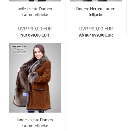
helle leich­te Damen
län­ge­re Herren-​​Lamm­
Lamm­fell­ja­cke
fell­ja­cke
UVP 999,00 EUR
UVP 999,00 EUR
Nur 699,00 EUR
Ab nur 699,00 EUR
lange leich­te Damen
Lamm­fell­ja­cke