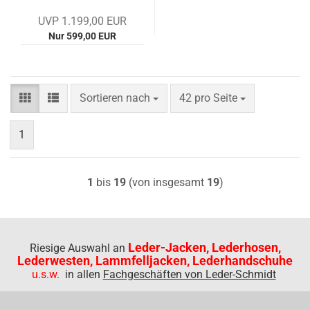
UVP 1.199,00 EUR
Nur 599,00 EUR
Sortieren nach
pro Seite
Sortieren nach
42 pro Seite
1
1
bis
19
(von insgesamt
19
)
Leder-Jacken, Lederhosen,
Riesige Auswahl an
Lederwesten, Lammfelljacken, Lederhandschuhe
u.s.w.
in allen
Fachgeschäften von Leder-Schmidt