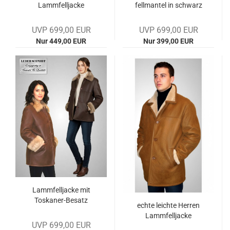
Lamm­fell­ja­cke
fell­man­tel in schwarz
UVP 699,00 EUR
UVP 699,00 EUR
Nur 449,00 EUR
Nur 399,00 EUR
Lamm­fell­ja­cke mit
Toskaner-​​Be­satz
echte leich­te Her­ren
Lamm­fell­ja­cke
UVP 699,00 EUR