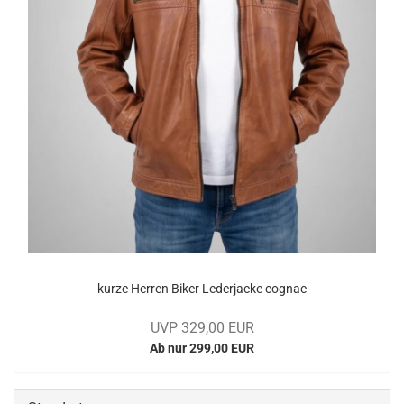
kurze Her­ren Biker Le­der­ja­cke co­gnac
UVP 329,00 EUR
Ab nur 299,00 EUR