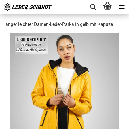
lan­ger leich­ter Damen-​Leder-Parka in gelb mit Ka­pu­ze