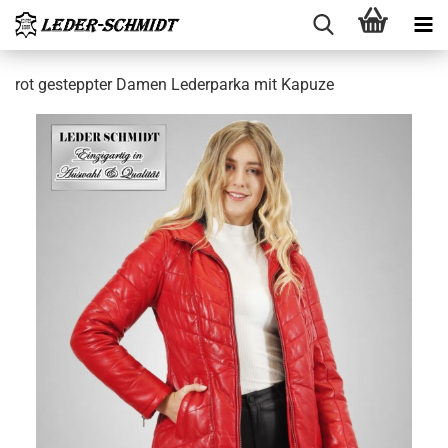
rot ge­stepp­ter Damen Le­der­par­ka mit Ka­pu­ze