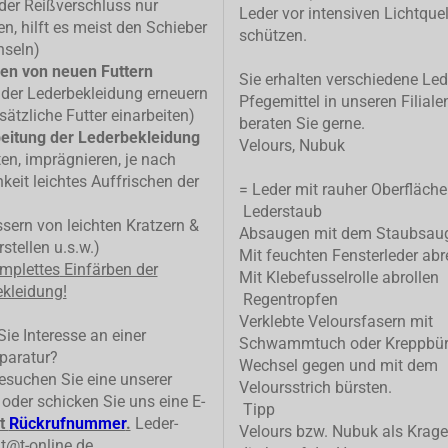
 der Reißverschluss nur
Leder vor intensiven Lichtque
n, hilft es meist den Schieber
schützen.
hseln)
en von neuen Futtern
Sie erhalten verschiedene Led
 der Lederbekleidung erneuern
Pfegemittel in unseren Filiale
sätzliche Futter einarbeiten)
beraten Sie gerne.
eitung der Lederbekleidung
Velours, Nubuk
ten, imprägnieren, je nach
keit leichtes Auffrischen der
= Leder mit rauher Oberfläche
Lederstaub
ern von leichten Kratzern &
Absaugen mit dem Staubsau
stellen u.s.w.)
Mit feuchten Fensterleder abr
mplettes
Einfärben der
Mit Klebefusselrolle abrollen
kleidung!
Regentropfen
Verklebte Veloursfasern mit
ie Interesse an einer
Schwammtuch oder Kreppbür
paratur?
Wechsel gegen und mit dem
suchen Sie eine unserer
Veloursstrich bürsten.
n oder schicken Sie uns eine E-
Tipp
t
Rückrufnummer
.
Leder-
Velours bzw. Nubuk als Krage
t@t-online.de