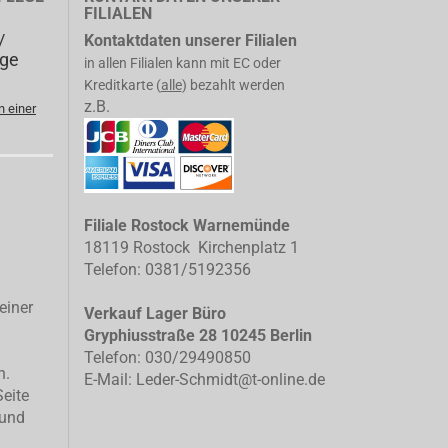
FILIALEN
/
Kontaktdaten unserer Filialen
ege
in allen Filialen kann mit EC oder
Kreditkarte (
alle
) bezahlt werden
z.B.
n einer
Filiale Rostock Warnemünde
18119 Rostock Kirchenplatz 1
Telefon: 0381/5192356
einer
Verkauf Lager Büro
Gryphiusstraße 28 10245 Berlin
Telefon: 030/29490850
n.
E-Mail: Leder-Schmidt@t-online.de
Seite
 und