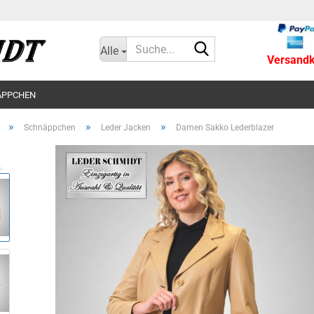
Suche...
Alle
Versandko
ÄPPCHEN
»
»
»
Schnäppchen
Leder Jacken
Damen Sakko Lederblazer