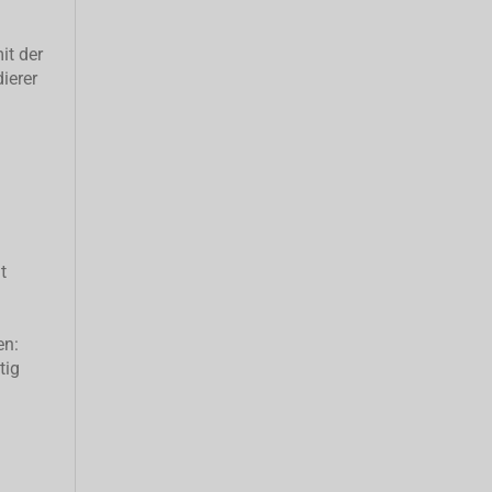
it der
ierer
t
en:
tig