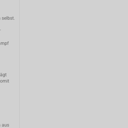
 selbst.
r
ampf
rägt
somit
h aus