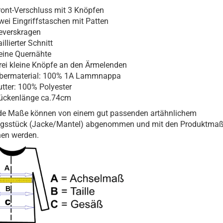
ront-Verschluss mit 3 Knöpfen
wei Eingriffstaschen mit Patten
everskragen
illierter Schnitt
eine Quernähte
rei kleine Knöpfe an den Ärmelenden
bermaterial: 100% 1A Lammnappa
utter: 100% Polyester
ückenlänge ca.74cm
de Maße können von einem gut passenden artähnlichem
ngsstück (Jacke/Mantel) abgenommen und mit den Produktma
hen werden.