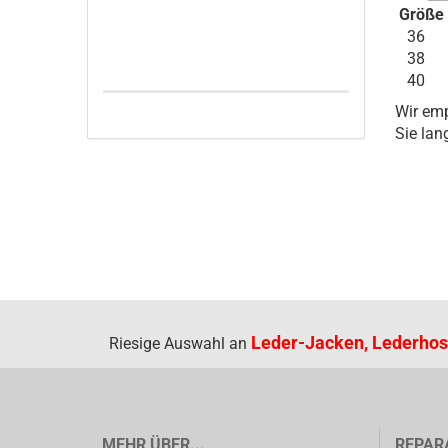
Größ
36 c
38 c
40 c
Wir emp
Sie lan
Leder-Jacken, Lederhos
Riesige Auswahl an
MEHR ÜBER...
REPAR