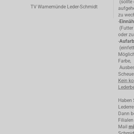
(sollte
TV Warnemünde Leder-Schmidt
aufgehe
zu wec
-
Einnäh
(Futter
oder zu
-
Aufarb
(einfet
Möglich
Farbe,
Ausbess
Scheuer
Kein ko
Lederbe
Haben S
Lederre
Dann be
Filiale
Mail
mi
Schmid