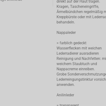
direkt auf der Haut tragen.
Kragen, Tascheneingriffe,
Ärmelbündchen regelmäßig m
Kreppbürste oder mit Lederrad
behandeln.
Nappaleder
= farblich gedeckt
Wasserflecken mit weichen
Lederradierer ausradieren
Reinigung und Nachfetten: mi
weichem Staubtuch und
Nappacreme einreiben.
Grobe Sonderverschmutzung
Lederreingungstinktur vorsich
anwenden.
Anilinleder
= transparent