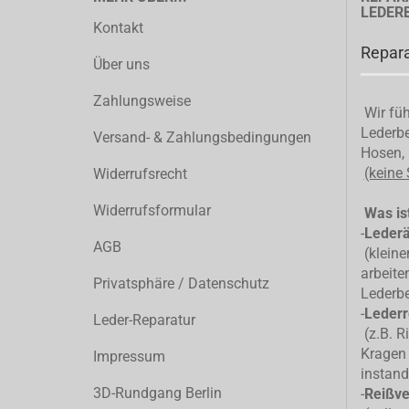
LEDER
Kontakt
Repara
Über uns
Zahlungsweise
Wir füh
Lederbe
Versand- & Zahlungsbedingungen
Hosen, 
(keine
Widerrufsrecht
Widerrufsformular
Was ist
-
Leder
AGB
(kleiner
arbeite
Privatsphäre / Datenschutz
Lederb
-
Lederr
Leder-Reparatur
(z.B. R
Kragen 
Impressum
instand
3D-Rundgang Berlin
-
Reißve