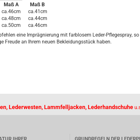
e Maß A Maß B
a.46cm ca.41cm
a.48cm ca.44cm
a.50cm ca.46cm
fehlen eine Imprägnierung mit farblosem Leder-Pflegespray, so
ge Freude an Ihrem neuen Bekleidungsstück haben.
en, Lederwesten, Lammfelljacken, Lederhandschuhe
u.s
ATUR IHRER
GRUNDREGELN DER LEDERP