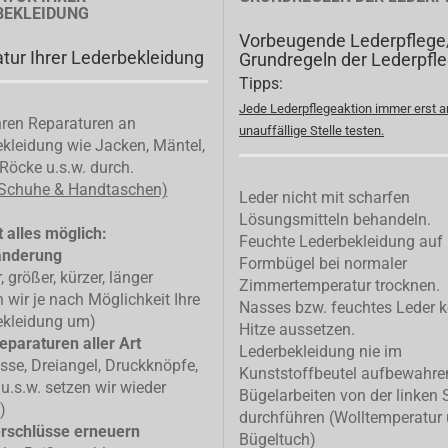
BEKLEIDUNG
Vorbeugende Lederpflege
tur Ihrer Lederbekleidung
Grundregeln der Lederpfl
Tipps:
Jede Lederpflegeaktion immer erst a
ren Reparaturen an
unauffällige Stelle testen.
kleidung wie Jacken, Mäntel,
Röcke u.s.w. durch.
 Schuhe & Handtaschen)
Leder nicht mit scharfen
Lösungsmitteln behandeln.
 alles möglich:
Feuchte Lederbekleidung auf
änderung
Formbügel bei normaler
, größer, kürzer, länger
Zimmertemperatur trocknen.
n wir je nach Möglichkeit Ihre
Nasses bzw. feuchtes Leder k
ekleidung um)
Hitze aussetzen.
eparaturen aller Art
Lederbekleidung nie im
isse, Dreiangel, Druckknöpfe,
Kunststoffbeutel aufbewahre
u.s.w. setzen wir wieder
Bügelarbeiten von der linken 
)
durchführen (Wolltemperatur
rschlüsse erneuern
Bügeltuch)