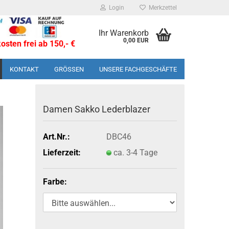
Login
Merkzettel
Ihr Warenkorb
0,00 EUR
sten frei ab 150,- €
KONTAKT
GRÖSSEN
UNSERE FACHGESCHÄFTE
Damen Sakko Le­derbla­zer
Art.Nr.:
DBC46
Lieferzeit:
ca. 3-4 Tage
Farbe: