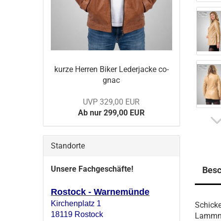
kurze Her­ren Biker Le­der­ja­cke co­
gnac
UVP 329,00 EUR
Ab nur 299,00 EUR
Standorte
Unsere Fachgeschäfte!
Besc
Rostock - Warnemünde
Kirchenplatz 1
Schick
18119 Rostock
Lammn