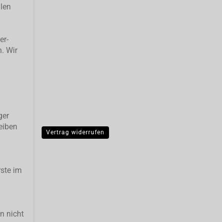
llen
er-
n. Wir
ger
eiben
Vertrag widerrufen
ste im
n nicht