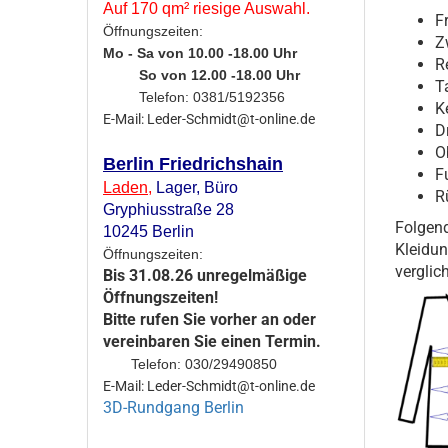
Auf 170 qm² riesige Auswahl.
F
Öffnungszeiten:
Z
Mo - Sa von 10.00 -18.00 Uhr
R
So von 12.00 -18.00 Uhr
Ta
Telefon: 0381/5192356
K
E-Mail: Leder-Schmidt@t-online.de
D
O
Berlin Friedrichshain
F
Laden
,
Lager,
Büro
R
Gryphiusstraße 28
Folgen
10245 Berlin
Kleidu
Öffnungszeiten:
verglic
Bis 31.08.26 unregelmäßige
Öffnungszeiten!
Bitte rufen Sie vorher an oder
vereinbaren Sie einen Termin.
Telefon: 030/29490850
E-Mail: Leder-Schmidt@t-online.de
3D-Rundgang Berlin