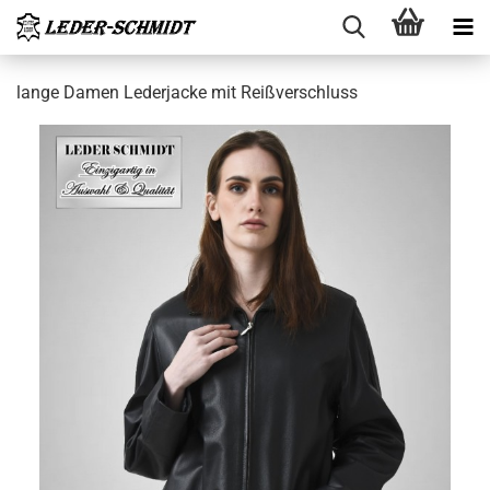
lange Damen Le­der­ja­cke mit Reiß­ver­schluss