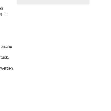
en
pper.
ypische
tück.
 werden
.