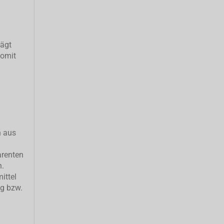
rägt
somit
h aus
arenten
n.
ittel
ng bzw.