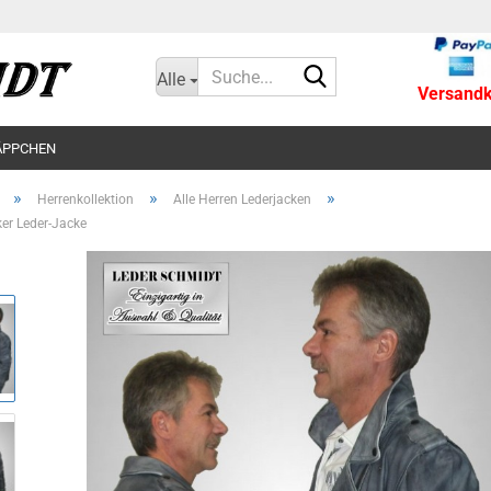
Suche...
Alle
Versandko
ÄPPCHEN
»
»
»
Herrenkollektion
Alle Herren Lederjacken
ker Leder-Jacke