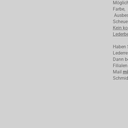
Möglich
Farbe,
Ausbess
Scheuer
Kein ko
Lederbe
Haben S
Lederre
Dann be
Filiale
Mail
mi
Schmid