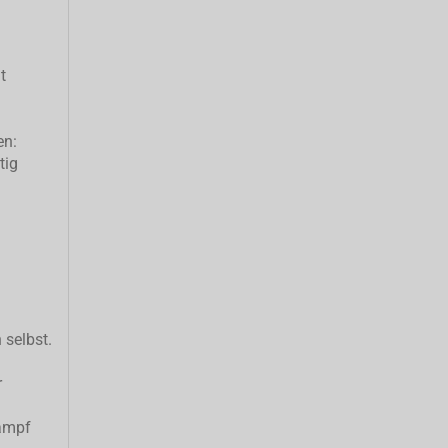
t
en:
tig
 selbst.
r
ampf