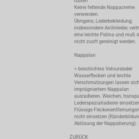
halten
Keine fettende Nappacreme
verwenden.
Übrigens, Lederbekleidung,
insbesondere Anilinleder, vert
eine leichte Patina und muß 
nicht zuoft gereinigt werden.
Nappalan
= beschichtes Veloursleder
Wasserflecken und leichte
Verschmutzungen lassen sic
imprägniertem Nappalan
ausradieren. Weichen, transp
Lederspezialradierer einsetze
Flüssige Fleckenentfernungsm
nicht einsetzen (Ränderbildu
Ablösung der Nappatierung).
ZURÜCK