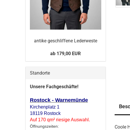
an­ti­ke ge­schlif­fe­ne Le­der­wes­te
ab 179,00 EUR
Standorte
Unsere Fachgeschäfte!
Rostock - Warnemünde
Besc
Kirchenplatz 1
18119 Rostock
Auf 170 qm² riesige Auswahl.
Öffnungszeiten:
Coole 