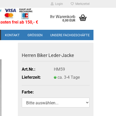
Login
Merkzettel
Ihr Warenkorb
0,00 EUR
sten frei ab 150,- €
KONTAKT
GRÖSSEN
UNSERE FACHGESCHÄFTE
Her­ren Biker Leder-​Jacke
Art.Nr.:
HM59
Lieferzeit:
ca. 3-4 Tage
Farbe: