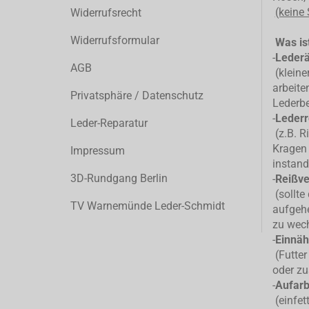
(keine
Widerrufsrecht
Widerrufsformular
Was ist
-
Leder
AGB
(kleiner
arbeite
Privatsphäre / Datenschutz
Lederb
-
Lederr
Leder-Reparatur
(z.B. R
Kragen 
Impressum
instand
3D-Rundgang Berlin
-
Reißve
(sollte
TV Warnemünde Leder-Schmidt
aufgehe
zu wec
-
Einnäh
(Futter
oder zu
-
Aufarb
(einfet