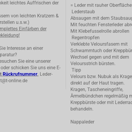
keit leichtes Auffrischen der
= Leder mit rauher Oberfläche
Lederstaub
ern von leichten Kratzern &
Absaugen mit dem Staubsau
stellen u.s.w.)
Mit feuchten Fensterleder abr
mplettes
Einfärben der
Mit Klebefusselrolle abrollen
kleidung!
Regentropfen
Verklebte Veloursfasern mit
ie Interesse an einer
Schwammtuch oder Kreppbür
paratur?
Wechsel gegen und mit dem
suchen Sie eine unserer
Veloursstrich bürsten.
n oder schicken Sie uns eine E-
Tipp
t
Rückrufnummer
.
Leder-
Velours bzw. Nubuk als Krage
t@t-online.de
direkt auf der Haut tragen.
Kragen, Tascheneingriffe,
Ärmelbündchen regelmäßig m
Kreppbürste oder mit Lederrad
behandeln.
Nappaleder