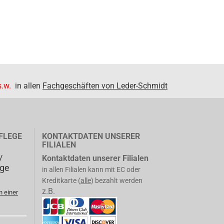
.w.
in allen
Fachgeschäften von Leder-Schmidt
FLEGE
KONTAKTDATEN UNSERER
FILIALEN
/
Kontaktdaten unserer Filialen
ege
in allen Filialen kann mit EC oder
Kreditkarte (
alle
) bezahlt werden
z.B.
n einer