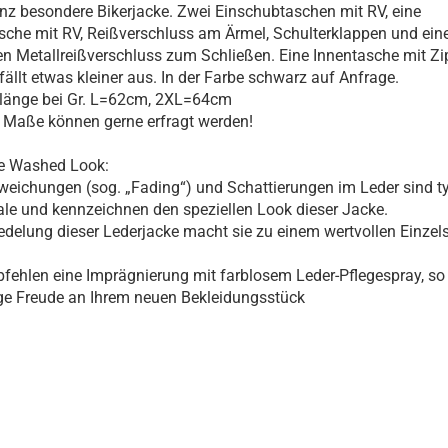
nz besondere Bikerjacke. Zwei Einschubtaschen mit RV, eine
sche mit RV, Reißverschluss am Ärmel, Schulterklappen und ein
n Metallreißverschluss zum Schließen. Eine Innentasche mit Zi
fällt etwas kleiner aus. In der Farbe schwarz auf Anfrage.
länge bei Gr. L=62cm, 2XL=64cm
 Maße können gerne erfragt werden!
e Washed Look:
eichungen (sog. „Fading“) und Schattierungen im Leder sind t
e und kennzeichnen den speziellen Look dieser Jacke.
edelung dieser Lederjacke macht sie zu einem wertvollen Einzels
fehlen eine Imprägnierung mit farblosem Leder-Pflegespray, so
ge Freude an Ihrem neuen Bekleidungsstück
haben