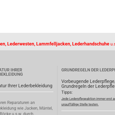
en, Lederwesten, Lammfelljacken, Lederhandschuhe
u.s
ATUR IHRER
GRUNDREGELN DER LEDERP
BEKLEIDUNG
Vorbeugende Lederpflege
tur Ihrer Lederbekleidung
Grundregeln der Lederpfl
Tipps:
Jede Lederpflegeaktion immer erst a
ren Reparaturen an
unauffällige Stelle testen.
kleidung wie Jacken, Mäntel,
Röcke u.s.w. durch.