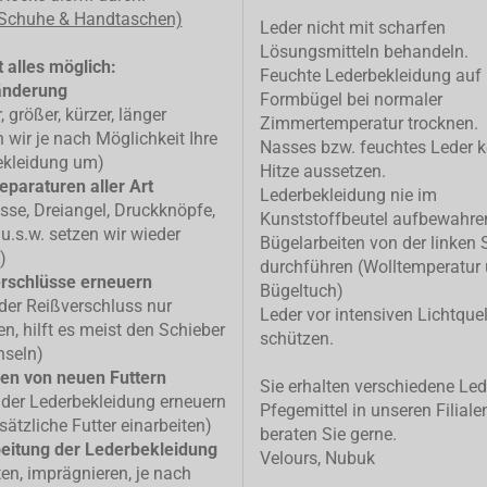
 Schuhe & Handtaschen)
Leder nicht mit scharfen
Lösungsmitteln behandeln.
 alles möglich:
Feuchte Lederbekleidung auf
änderung
Formbügel bei normaler
, größer, kürzer, länger
Zimmertemperatur trocknen.
n wir je nach Möglichkeit Ihre
Nasses bzw. feuchtes Leder k
ekleidung um)
Hitze aussetzen.
eparaturen aller Art
Lederbekleidung nie im
isse, Dreiangel, Druckknöpfe,
Kunststoffbeutel aufbewahre
u.s.w. setzen wir wieder
Bügelarbeiten von der linken 
)
durchführen (Wolltemperatur
rschlüsse erneuern
Bügeltuch)
 der Reißverschluss nur
Leder vor intensiven Lichtque
n, hilft es meist den Schieber
schützen.
hseln)
en von neuen Futtern
Sie erhalten verschiedene Led
 der Lederbekleidung erneuern
Pfegemittel in unseren Filiale
sätzliche Futter einarbeiten)
beraten Sie gerne.
eitung der Lederbekleidung
Velours, Nubuk
ten, imprägnieren, je nach