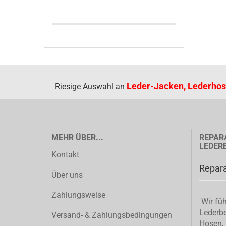
Leder-Jacken, Lederhos
Riesige Auswahl an
MEHR ÜBER...
REPAR
LEDER
Kontakt
Repara
Über uns
Zahlungsweise
Wir füh
Lederbe
Versand- & Zahlungsbedingungen
Hosen, 