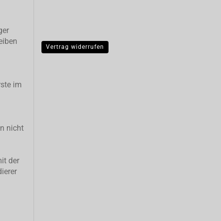
ger
eiben
Vertrag widerrufen
ste im
n nicht
it der
ierer