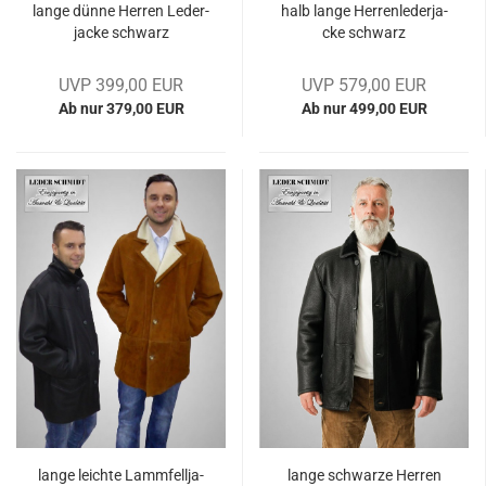
lange dünne Her­ren Le­der­
halb lange Her­ren­le­der­ja­
ja­cke schwarz
cke schwarz
UVP 399,00 EUR
UVP 579,00 EUR
Ab nur 379,00 EUR
Ab nur 499,00 EUR
lange leich­te Lamm­fell­ja­
lange schwar­ze Her­ren