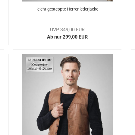
leicht ge­stepp­te Her­ren­le­der­ja­cke
UVP 349,00 EUR
Ab nur 299,00 EUR