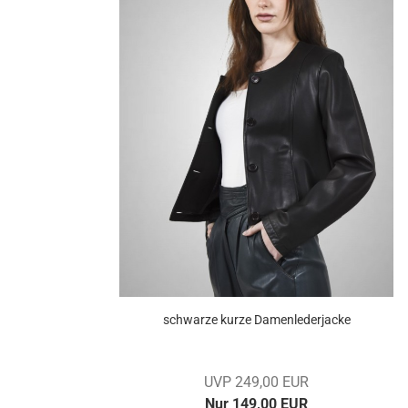
schwar­ze kurze Da­men­le­der­ja­cke
UVP 249,00 EUR
Nur 149,00 EUR