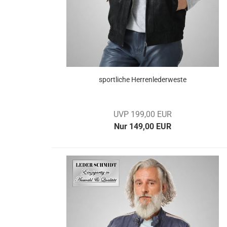
sport­li­che Her­ren­le­der­wes­te
UVP 199,00 EUR
Nur 149,00 EUR