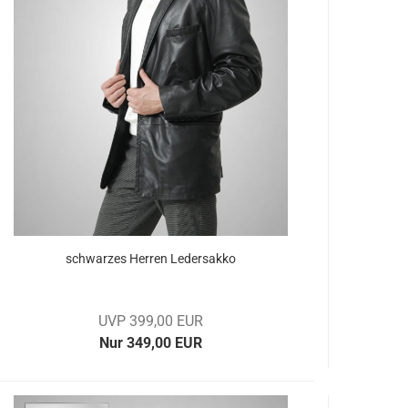
schwar­zes Her­ren Le­der­sak­ko
UVP 399,00 EUR
Nur 349,00 EUR