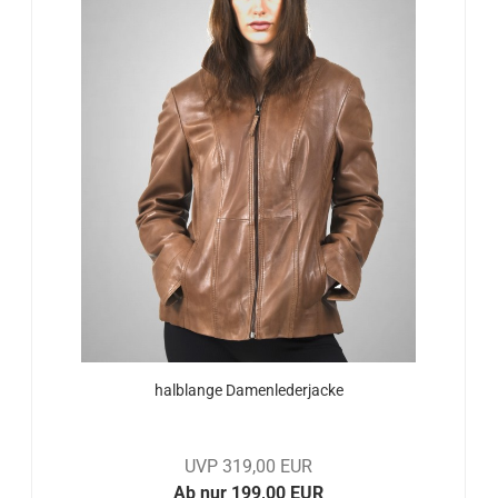
halb­lan­ge Da­men­le­der­ja­cke
UVP 319,00 EUR
Ab nur 199,00 EUR