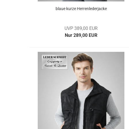
blaue kurze Her­ren­le­der­ja­cke
UVP 389,00 EUR
Nur 289,00 EUR