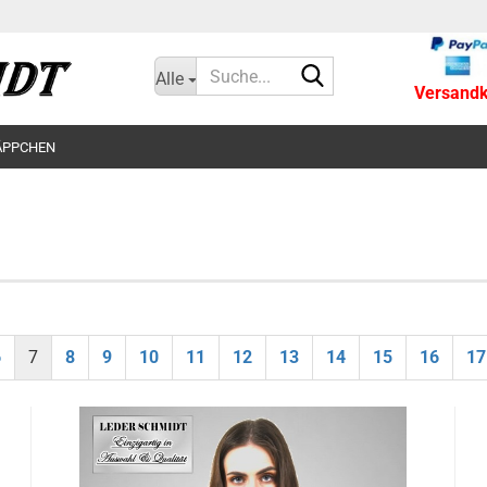
Suche...
Alle
Versandko
ÄPPCHEN
6
7
8
9
10
11
12
13
14
15
16
17