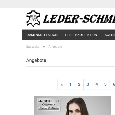
DAMENKOLLEKTION
HERRENKOLLEKTION
SCHN
»
Startseite
Angebote
Angebote
«
1
2
3
4
5