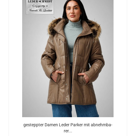
ge­stepp­ter Damen Leder Par­ker mit ab­nehm­ba­
rer...