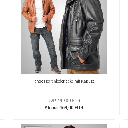
lange Her­ren­le­der­ja­cke mit Ka­pu­ze
UVP 499,00 EUR
Ab nur 469,00 EUR