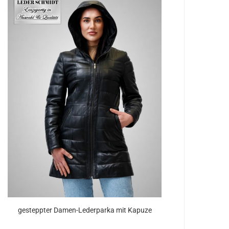
ge­stepp­ter Damen-​​Le­der­par­ka mit Ka­pu­ze