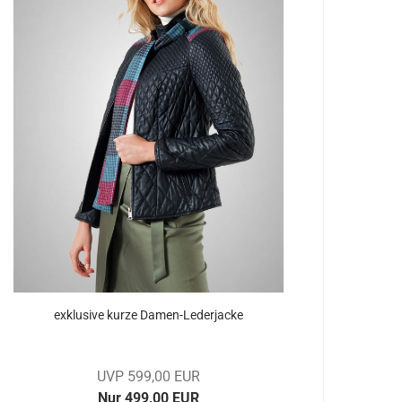
ex­klu­si­ve kurze Damen-​​Le­der­ja­cke
UVP 599,00 EUR
Nur 499,00 EUR