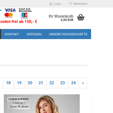
Login
Merkzettel
Ihr Warenkorb
0,00 EUR
sten frei ab 150,- €
KONTAKT
GRÖSSEN
UNSERE FACHGESCHÄFTE
18
19
20
21
22
23
24
»