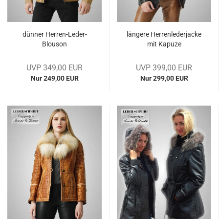
dün­ner Herren-​​Leder-​
län­ge­re Her­ren­le­der­ja­cke
Blouson
mit Ka­pu­ze
UVP 349,00 EUR
UVP 399,00 EUR
Nur 249,00 EUR
Nur 299,00 EUR