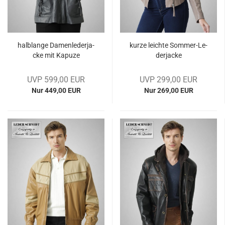
halb­lan­ge Da­men­le­der­ja­
kurze leich­te Sommer-​​Le­
cke mit Ka­pu­ze
der­ja­cke
UVP 599,00 EUR
UVP 299,00 EUR
Nur 449,00 EUR
Nur 269,00 EUR