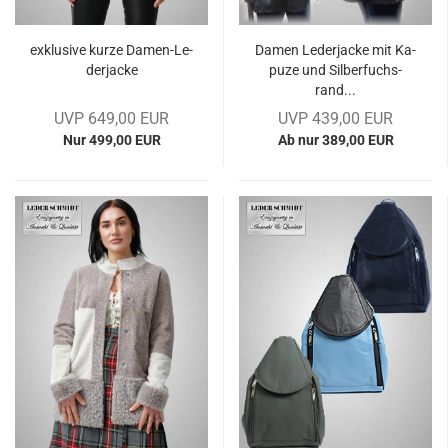
ex­klu­si­ve kurze Damen-​​Le­
Damen Le­der­ja­cke mit Ka­
der­ja­cke
pu­ze und Sil­ber­fuchs­
rand...
UVP 649,00 EUR
UVP 439,00 EUR
Nur 499,00 EUR
Ab nur 389,00 EUR