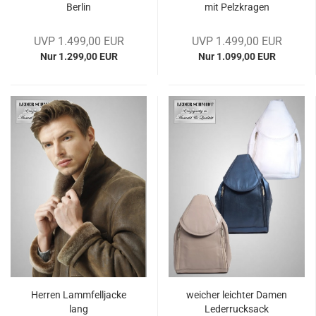
Ber­lin
mit Pelz­kra­gen
UVP 1.499,00 EUR
UVP 1.499,00 EUR
Nur 1.299,00 EUR
Nur 1.099,00 EUR
Her­ren Lamm­fell­ja­cke
wei­cher leich­ter Damen
lang
Le­der­ruck­sack