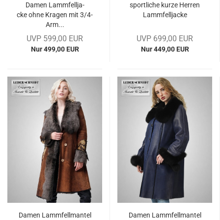
Damen Lamm­fell­ja­
sport­li­che kurze Her­ren
cke ohne Kra­gen mit 3/4-
Lamm­fell­ja­cke
Arm...
UVP 599,00 EUR
UVP 699,00 EUR
Nur 499,00 EUR
Nur 449,00 EUR
Damen Lamm­fell­man­tel
Damen Lamm­fell­man­tel