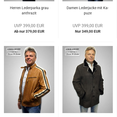
Her­ren Le­der­par­ka grau
Damen Le­der­ja­cke mit Ka­
an­thra­zit
pu­ze
UVP 399,00 EUR
UVP 399,00 EUR
Ab nur 379,00 EUR
Nur 349,00 EUR