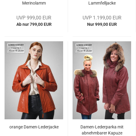
Me­ri­nolamm
Lamm­fell­ja­cke
UVP 999,00 EUR
UVP 1.199,00 EUR
Ab nur 799,00 EUR
Nur 999,00 EUR
oran­ge Damen-​​Le­der­ja­cke
Damen-​​Le­der­par­ka mit
ab­nehm­ba­rer Ka­pu­ze