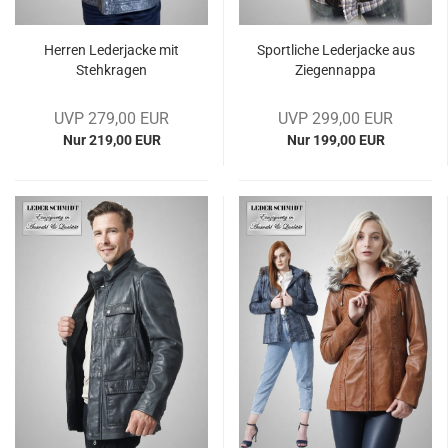
Her­ren Le­der­ja­cke mit
Sport­li­che Le­der­ja­cke aus
Steh­kra­gen
Zie­gen­n­ap­pa
UVP 279,00 EUR
UVP 299,00 EUR
Nur 219,00 EUR
Nur 199,00 EUR