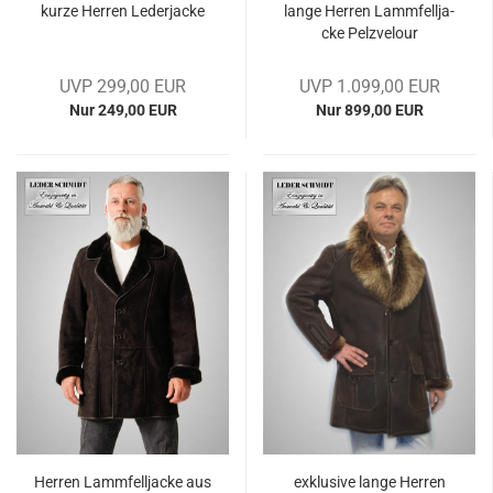
kurze Her­ren Le­der­ja­cke
lange Her­ren Lamm­fell­ja­
cke Pelz­ve­lour
UVP 299,00 EUR
UVP 1.099,00 EUR
Nur 249,00 EUR
Nur 899,00 EUR
Her­ren Lamm­fell­ja­cke aus
ex­klu­si­ve lange Her­ren