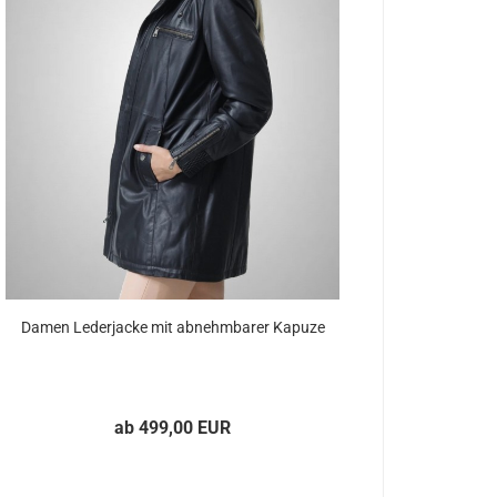
Damen Le­der­ja­cke mit ab­nehm­ba­rer Ka­pu­ze
ab 499,00 EUR