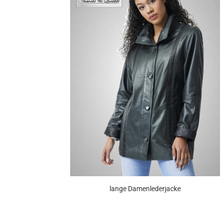
lange Da­men­le­der­ja­cke