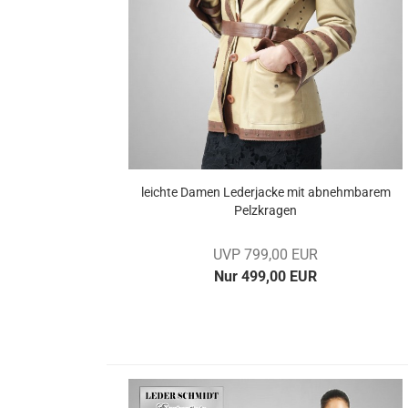
leich­te Damen Le­der­ja­cke mit ab­nehm­ba­rem
Pelz­kra­gen
UVP 799,00 EUR
Nur 499,00 EUR