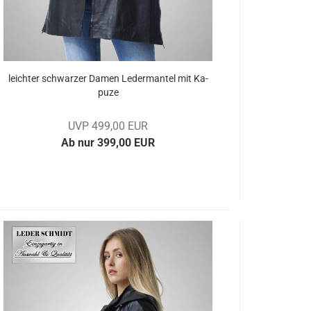
leich­ter schwar­zer Damen Le­der­man­tel mit Ka­
pu­ze
UVP 499,00 EUR
Ab nur 399,00 EUR