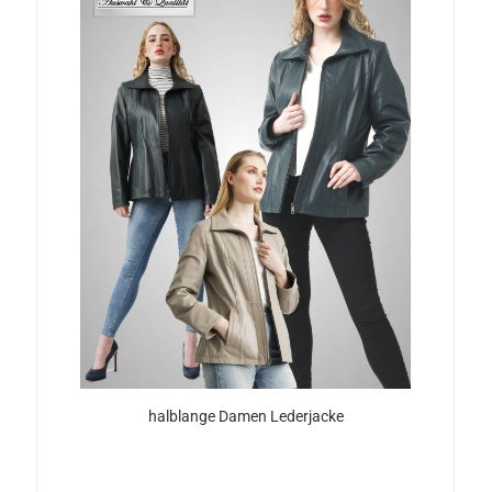
halb­lan­ge Damen Le­der­ja­cke