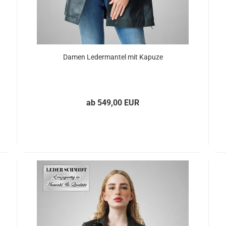
Damen Le­der­man­tel mit Ka­pu­ze
ab 549,00 EUR