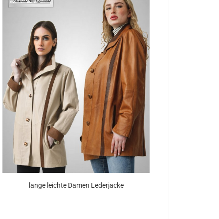
lange leich­te Damen Le­der­ja­cke