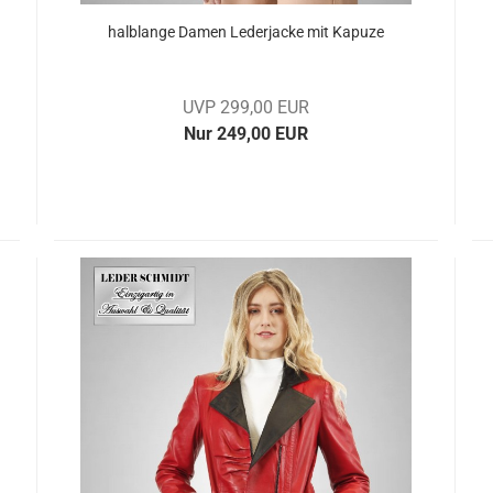
halb­lan­ge Damen Le­der­ja­cke mit Ka­pu­ze
UVP 299,00 EUR
Nur 249,00 EUR