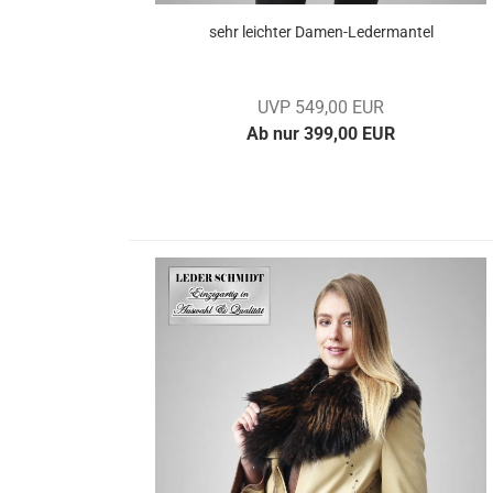
sehr leich­ter Damen-​​Le­der­man­tel
UVP 549,00 EUR
Ab nur 399,00 EUR