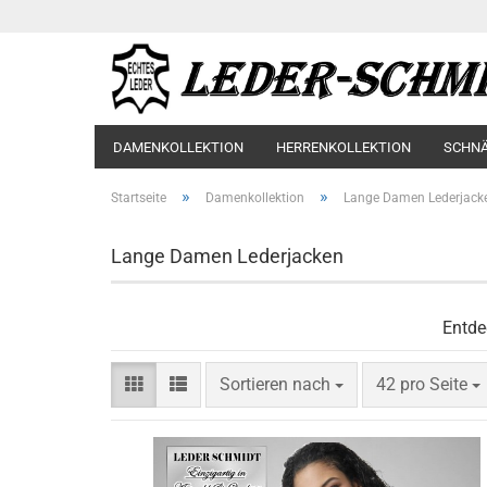
DAMENKOLLEKTION
HERRENKOLLEKTION
SCHN
»
»
Startseite
Damenkollektion
Lange Damen Lederjack
Lange Damen Lederjacken
Entde
Sortieren nach
pro Seite
Sortieren nach
42 pro Seite