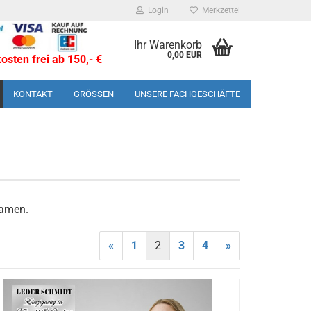
Login
Merkzettel
Ihr Warenkorb
0,00 EUR
sten frei ab 150,- €
KONTAKT
GRÖSSEN
UNSERE FACHGESCHÄFTE
Damen.
«
1
2
3
4
»