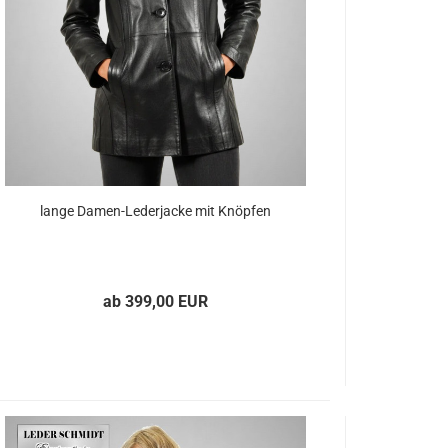
lange Damen-​​Le­der­ja­cke mit Knöp­fen
ab 399,00 EUR