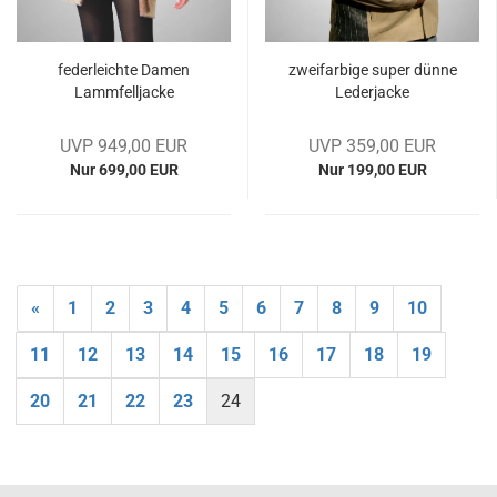
fe­der­leich­te Damen
zwei­far­bi­ge super dünne
Lamm­fell­ja­cke
Le­der­ja­cke
UVP 949,00 EUR
UVP 359,00 EUR
Nur 699,00 EUR
Nur 199,00 EUR
«
1
2
3
4
5
6
7
8
9
10
11
12
13
14
15
16
17
18
19
20
21
22
23
24